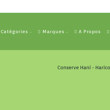
Catégories
Marques
A Propos
Conserve Hani - Haric