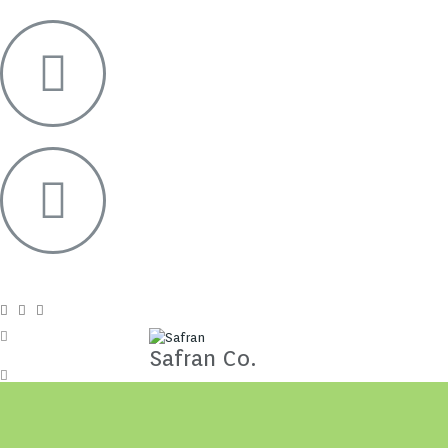
k
Safran Co.