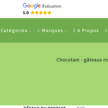
Catégories
Marques
A Propos
Chocotam - gâteaux n