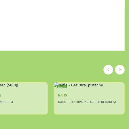
New
N
NAFIS
N (500G)
NAFIS - GAZ 30% PISTACHE (ENFARINÉS)