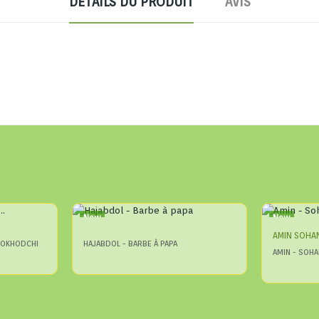
DÉTAILS DU PRODUIT
AVIS
New
New
AMIN SOHA
 NOKHODCHI
HAJABDOL - BARBE À PAPA
AMIN - SOHA