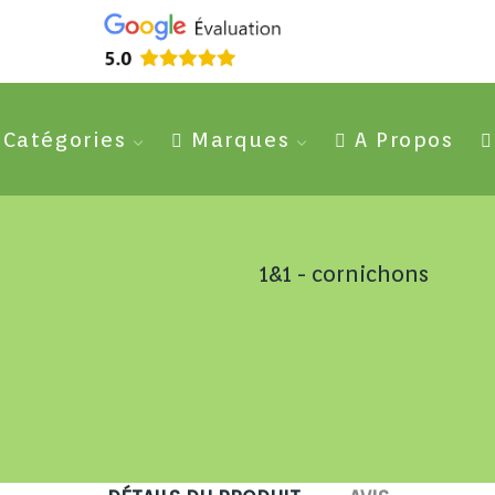
Catégories
Marques
A Propos
1&1 - cornichons