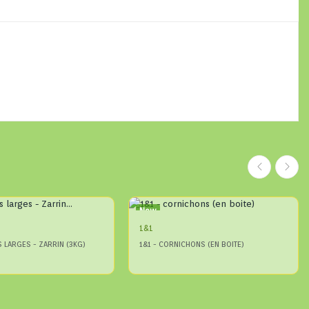
New
1&1
 LARGES - ZARRIN (3KG)
1&1 - CORNICHONS (EN BOITE)