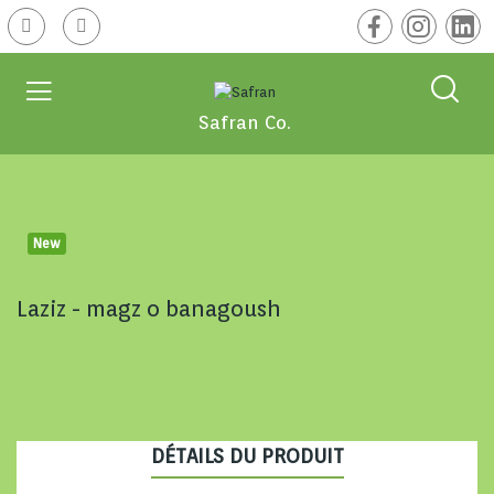
Safran Co.
New
Laziz - magz o banagoush
DÉTAILS DU PRODUIT